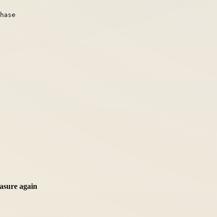
hase
sure again